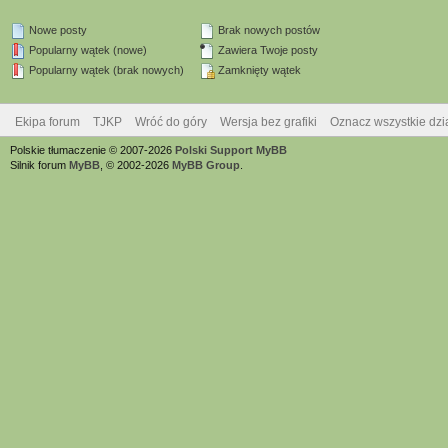
Nowe posty
Brak nowych postów
Popularny wątek (nowe)
Zawiera Twoje posty
Popularny wątek (brak nowych)
Zamknięty wątek
Ekipa forum
TJKP
Wróć do góry
Wersja bez grafiki
Oznacz wszystkie dzi
Polskie tłumaczenie © 2007-2026
Polski Support MyBB
Silnik forum
MyBB
, © 2002-2026
MyBB Group
.