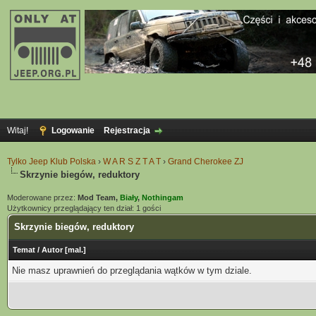
Witaj!
Logowanie
Rejestracja
Tylko Jeep Klub Polska
›
W A R S Z T A T
›
Grand Cherokee ZJ
Skrzynie biegów, reduktory
Moderowane przez:
Mod Team,
Biały
,
Nothingam
Użytkownicy przeglądający ten dział: 1 gości
Skrzynie biegów, reduktory
Temat
/
Autor
[
mal.
]
Nie masz uprawnień do przeglądania wątków w tym dziale.