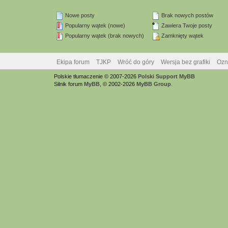
Nowe posty
Brak nowych postów
Popularny wątek (nowe)
Zawiera Twoje posty
Popularny wątek (brak nowych)
Zamknięty wątek
Ekipa forum
TJKP
Wróć do góry
Wersja bez grafiki
Ozn
Polskie tłumaczenie © 2007-2026
Polski Support MyBB
Silnik forum
MyBB
, © 2002-2026
MyBB Group
.