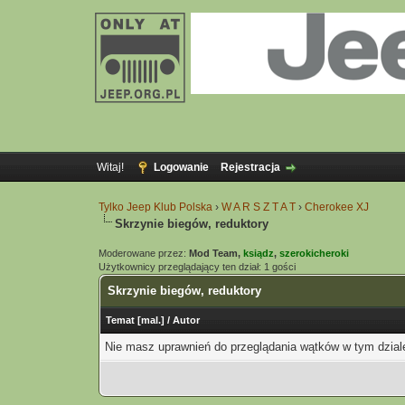
Witaj!
Logowanie
Rejestracja
Tylko Jeep Klub Polska
›
W A R S Z T A T
›
Cherokee XJ
Skrzynie biegów, reduktory
Moderowane przez:
Mod Team,
ksiądz
,
szerokicheroki
Użytkownicy przeglądający ten dział: 1 gości
Skrzynie biegów, reduktory
Temat
[
mal.
]
/
Autor
Nie masz uprawnień do przeglądania wątków w tym dzial