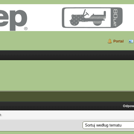
Portal
Odpow
e.