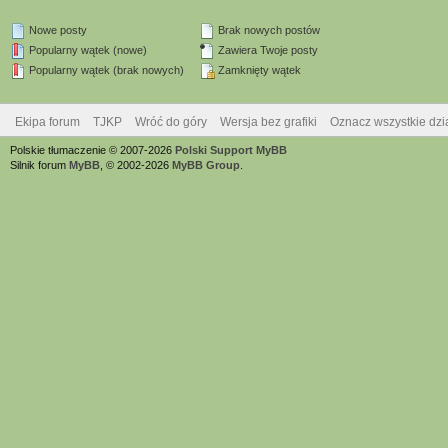
Nowe posty
Brak nowych postów
Popularny wątek (nowe)
Zawiera Twoje posty
Popularny wątek (brak nowych)
Zamknięty wątek
Ekipa forum
TJKP
Wróć do góry
Wersja bez grafiki
Oznacz wszystkie dzi
Polskie tłumaczenie © 2007-2026
Polski Support MyBB
Silnik forum
MyBB
, © 2002-2026
MyBB Group
.