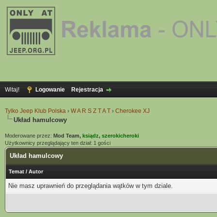
Witaj!
Logowanie
Rejestracja
Tylko Jeep Klub Polska
›
W A R S Z T A T
›
Cherokee XJ
Układ hamulcowy
Moderowane przez:
Mod Team,
ksiądz
,
szerokicheroki
Użytkownicy przeglądający ten dział: 1 gości
Układ hamulcowy
Temat
/
Autor
Nie masz uprawnień do przeglądania wątków w tym dziale.