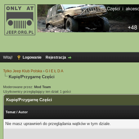
Witaj!
Logowanie
Rejestracja
Tylko Jeep Klub Polska
›
G I E Ł D A
Kupię/Przygarnę Części
Moderowane przez:
Mod Team
Użytkownicy przeglądający ten dział: 1 gości
Kupię/Przygarnę Części
Temat
/
Autor
Nie masz uprawnień do przeglądania wątków w tym dziale.