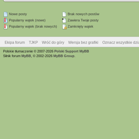
Nowe posty
Brak nowych postów
Popularny wątek (nowe)
Zawiera Twoje posty
Popularny wątek (brak nowych)
Zamknięty wątek
Ekipa forum
TJKP
Wróć do góry
Wersja bez grafiki
Oznacz wszystkie dzi
Polskie tłumaczenie © 2007-2026
Polski Support MyBB
Silnik forum
MyBB
, © 2002-2026
MyBB Group
.