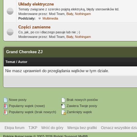
Układy elektryczne
Tematy związane z szeroko pojętą elektryką, błędy sterowników itd.
Moderowane przez: Mod Team,
Biały
,
Nothingam
Poddziały:
Multimedia
Części zamienne
Co, jak, po co i dlaczego pasuje lub nie ;-)
Moderowane przez: Mod Team,
Biały
,
Nothingam
Grand Cherokee ZJ
Temat
/
Autor
Nie masz uprawnień do przeglądania wątków w tym dziale.
Nowe posty
Brak nowych postów
Popularny wątek (nowe)
Zawiera Twoje posty
Popularny wątek (brak nowych)
Zamknięty wątek
Ekipa forum
TJKP
Wróć do góry
Wersja bez grafiki
Oznacz wszystkie dzi
Polskie tłumaczenie © 2007-2026
Polski Support MyBB