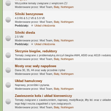
Wszystkie tematy związane z wnętrzem ZJ
Moderowane przez: Mod Team,
Biały
,
Nothingam
Silniki benzynowe
4.0 R6 & 5.2 V8 & 5.9 V8
Moderowane przez: Mod Team,
Biały
,
Nothingam
Poddziały:
Układ chłodzenia
Silniki diesla
2.5 VM
Moderowane przez: Mod Team,
Biały
,
Nothingam
Poddziały:
Układ chłodzenia
Skrzynie biegów, reduktory
Tematy związane z problematyką skrzyń biegów AW4, A500 oraz A518 i reduk
Moderowane przez: Mod Team,
Biały
,
Nothingam
Mosty oraz wały napędowe
Dana 30, 35, 44 oraz wały przednie i tylne
Moderowane przez: Mod Team,
Biały
,
Nothingam
Układ hamulcowy
Naprawy, przeróbki i pytania.
Moderowane przez: Mod Team,
Biały
,
Nothingam
Zawieszenie koła i układ kierowniczy
Tematy związane z zawieszeniem, naprawy, modyfikacje, lifty itd. oraz z ukła
tego felgi i reszta zagadnień z tym związanych.
Moderowane przez: Mod Team,
Biały
,
Nothingam