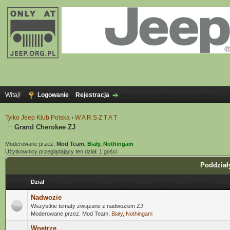
Witaj!
Logowanie
Rejestracja
Tylko Jeep Klub Polska
›
W A R S Z T A T
Grand Cherokee ZJ
Moderowane przez:
Mod Team,
Biały
,
Nothingam
Użytkownicy przeglądający ten dział: 1 gości
Poddział
Dział
Nadwozie
Wszystkie tematy związane z nadwoziem ZJ
Moderowane przez: Mod Team,
Biały
,
Nothingam
Wnętrze