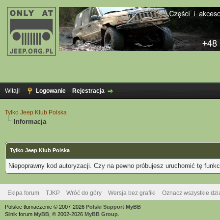
Witaj!
Logowanie
Rejestracja
Tylko Jeep Klub Polska
Informacja
Tylko Jeep Klub Polska
Niepoprawny kod autoryzacji. Czy na pewno próbujesz uruchomić tę funk
Ekipa forum
TJKP
Wróć do góry
Wersja bez grafiki
Oznacz wszystkie dzi
Polskie tłumaczenie © 2007-2026
Polski Support MyBB
Silnik forum
MyBB
, © 2002-2026
MyBB Group
.