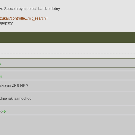
 ze Specola bym polecił bardzo dobry
/szukaj?controlle...mit_search
=
ajlepszy
 skrzyni ZF 9 HP ?
adnie jaki samochód
):