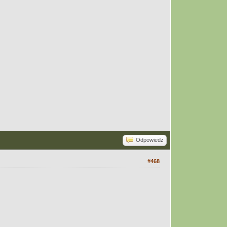
Odpowiedz
#468