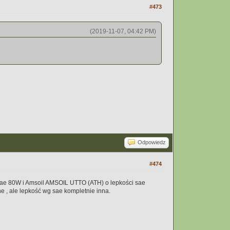
#473
(2019-11-07, 04:42 PM)
Odpowiedz
#474
i sae 80W i Amsoil AMSOIL UTTO (ATH) o lepkości sae
ne , ale lepkość wg sae kompletnie inna.