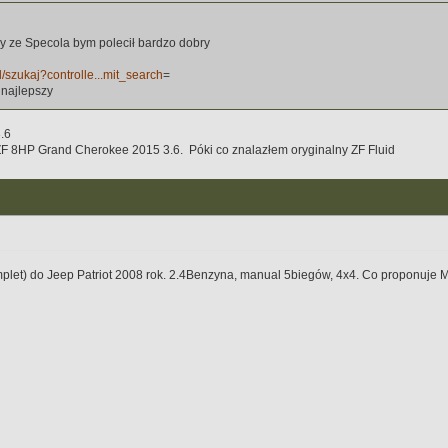
wy ze Specola bym polecił bardzo dobry
pl/szukaj?controlle...mit_search
=
 najlepszy
.6
 ZF 8HP Grand Cherokee 2015 3.6. Póki co znalazłem oryginalny ZF Fluid
omplet) do Jeep Patriot 2008 rok. 2.4Benzyna, manual 5biegów, 4x4. Co proponuj