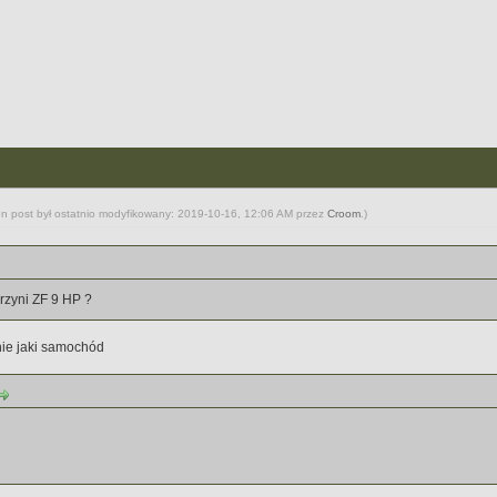
en post był ostatnio modyfikowany: 2019-10-16, 12:06 AM przez
Croom
.)
krzyni ZF 9 HP ?
nie jaki samochód