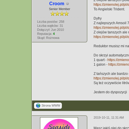
Z olejów tańszych po
Croom
https://zmienolej.pl/pl
Senior Member
To Angielski Trident.
Dyfry
Liczba postów: 258
Z najlepszych Amsoil
Liczba wątków: 31
https://zmienolej.pl/p
Dołączył: Jun 2010
Z olejów tanszych al
Reputacja:
4
https://zmienolej.pl/p
Skąd: Rożnowa
Reduktor musisz mi na
Do skrzyi automatyczne
1 quart -
https://zmien
1 galon -
https://zmien
Z tańszych ale bardzo
https://zmienolej.pl/p
Są też oczywiście litró
Jestem do dyspozycji
Strona WWW
2019-10-11, 11:31 AM
Masz jakiś olej do skr