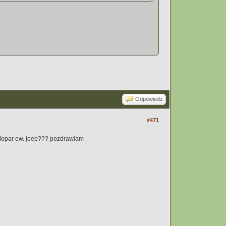
Odpowiedz
#471
e Mopar ew. jeep??? pozdrawiam