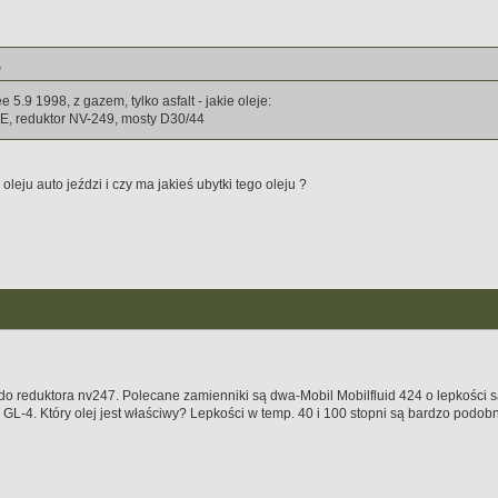
5.9 1998, z gazem, tylko asfalt - jakie oleje:
6RE, reduktor NV-249, mosty D30/44
leju auto jeździ i czy ma jakieś ubytki tego oleju ?
mi do reduktora nv247. Polecane zamienniki są dwa-Mobil Mobilfluid 424 o lepkośc
 GL-4. Który olej jest właściwy? Lepkości w temp. 40 i 100 stopni są bardzo podob