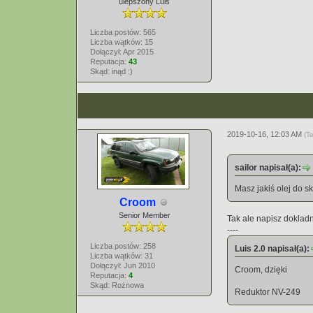
ulepszony Luis
Liczba postów: 565
Liczba wątków: 15
Dołączył: Apr 2015
Reputacja:
43
Skąd: inąd :)
2019-10-16, 12:03 AM
(T
sailor napisał(a):
Masz jakiś olej do s
Croom
Senior Member
Tak ale napisz doklad
----
Liczba postów: 258
Luis 2.0 napisał(a):
Liczba wątków: 31
Dołączył: Jun 2010
Croom, dzięki
Reputacja:
4
Skąd: Rożnowa
Reduktor NV-249