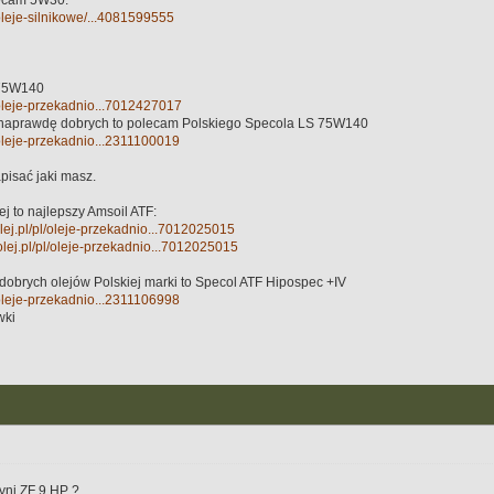
lecam 5W30:
/oleje-silnikowe/...4081599555
 75W140
l/oleje-przekadnio...7012427017
e naprawdę dobrych to polecam Polskiego Specola LS 75W140
l/oleje-przekadnio...2311100019
pisać jaki masz.
j to najlepszy Amsoil ATF:
olej.pl/pl/oleje-przekadnio...7012025015
olej.pl/pl/oleje-przekadnio...7012025015
 dobrych olejów Polskiej marki to Specol ATF Hipospec +IV
l/oleje-przekadnio...2311106998
wki
zyni ZF 9 HP ?