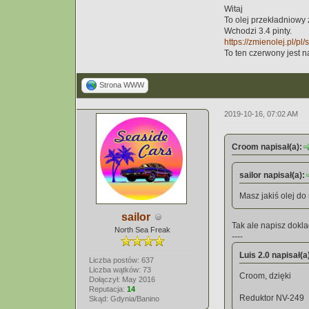
Witaj
To olej przekładniowy
Wchodzi 3.4 pinty.
https://zmienolej.pl/pl
To ten czerwony jest n
Strona WWW
2019-10-16, 07:02 AM
Croom napisał(a):
sailor napisał(a):
Masz jakiś olej do
sailor
Tak ale napisz dokl
North Sea Freak
----
Luis 2.0 napisał(a
Liczba postów: 637
Liczba wątków: 73
Croom, dzięki
Dołączył: May 2016
Reputacja:
14
Reduktor NV-249
Skąd: Gdynia/Banino