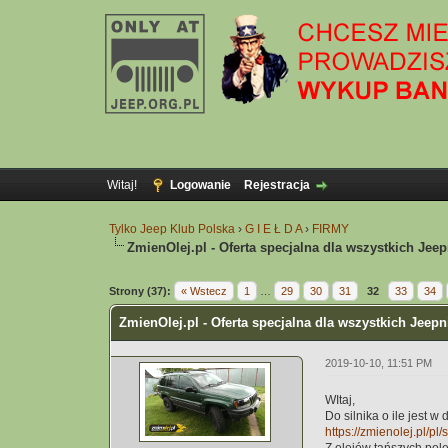
Witaj!
Logowanie
Rejestracja
Tylko Jeep Klub Polska
›
G I E Ł D A
›
FIRMY
ZmienOlej.pl - Oferta specjalna dla wszystkich Jee
1 głosów - średnia: 5
1
2
3
4
5
Strony (37):
« Wstecz
1
…
29
30
31
32
33
34
ZmienOlej.pl - Oferta specjalna dla wszystkich Jeepn
2019-10-10, 11:51 PM
WItaj,
Do silnika o ile jest
https://zmienolej.pl/pl