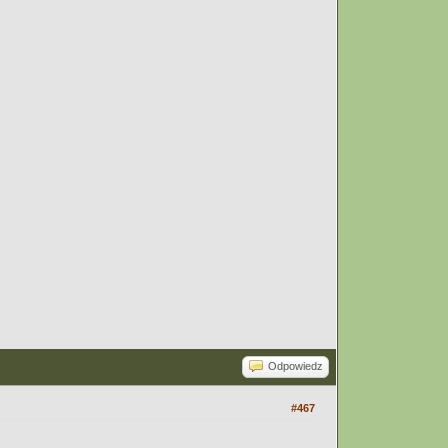
Odpowiedz
#467