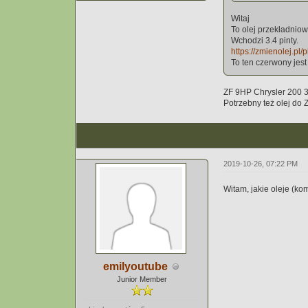
Witaj
To olej przekładnio
Wchodzi 3.4 pinty.
https://zmienolej.pl/
To ten czerwony jest
ZF 9HP Chrysler 200 3
Potrzebny też olej do
2019-10-26, 07:22 PM
Witam, jakie oleje (k
emilyoutube
Junior Member