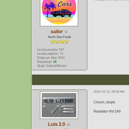
sailor
North Sea Freak
Liczba postów: 637
Liczba wątków: 73
Dołączył: May 2016
Reputacja:
14
Skąd: Gdynia/Banino
2019-10-12, 09:59 AM
Croom, dzięki
Reduktor NV-249
Luis 2.0