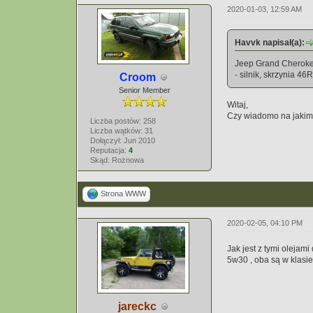
2020-01-03, 12:59 AM
Havvk napisał(a):
Jeep Grand Cherokee 
- silnik, skrzynia 4
Croom
Senior Member
Witaj,
Czy wiadomo na jakim o
Liczba postów: 258
Liczba wątków: 31
Dołączył: Jun 2010
Reputacja:
4
Skąd: Rożnowa
Strona WWW
2020-02-05, 04:10 PM
Jak jest z tymi oleja
5w30 , oba są w klasie
jareckc