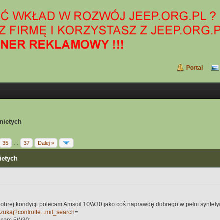
Portal
pnietych
35
…
37
Dalej »
ietych
 w dobrej kondycji polecam Amsoil 10W30 jako coś naprawdę dobrego w pełni syntet
/szukaj?controlle...mit_search
=